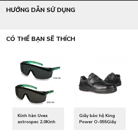
HƯỚNG DẪN SỬ DỤNG
CÓ THỂ BẠN SẼ THÍCH
Kính hàn Uvex
Giầy bảo hộ King
astrospec 2.0Kính
Power O-055Giầy
hàn Uvex
bảo hộ King Power
astrospec 2.0
O-055