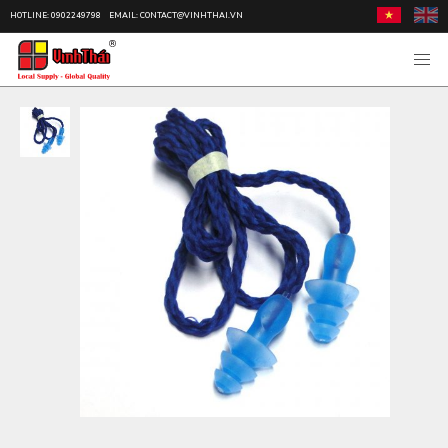
HOTLINE: 0902249798
EMAIL: CONTACT@VINHTHAI.VN