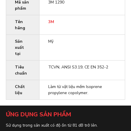
Mã sản
3M 1290
phẩm
Tên
3M
hãng
Sản
Mỹ
xuất
tại
Tiêu
TCVN, ANSI S3.19, CE EN 352-2
chuẩn
Chất
Làm từ vật liệu mềm Isoprene
liệu
propylene copolymer.
ỨNG DỤNG SẢN PHẨM
Sử dụng trong sản xuất có độ ồn từ 81 dB trở lên.