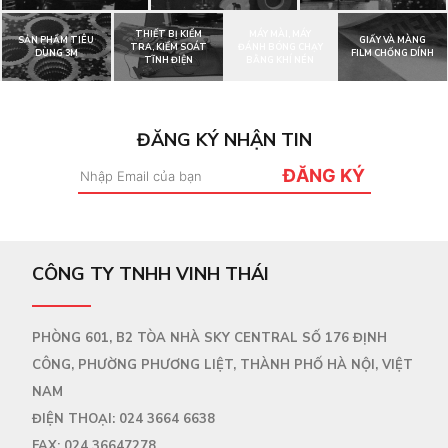
THIẾT BỊ KIỂM
MÁY MÀI, MÁY
SẢN PHẨM TIÊU
GIẤY VÀ MÀNG
TRA, KIỂM SOÁT
ĐÁNH BÓNG CHẠY
DÙNG 3M
FILM CHỐNG DÍNH
TĨNH ĐIỆN
BẰNG KHÍ NÉN
ĐĂNG KÝ NHẬN TIN
ĐĂNG KÝ
CÔNG TY TNHH VINH THÁI
PHÒNG 601, B2 TÒA NHÀ SKY CENTRAL SỐ 176 ĐỊNH
CÔNG, PHƯỜNG PHƯƠNG LIỆT, THÀNH PHỐ HÀ NỘI, VIỆT
NAM
ĐIỆN THOẠI:
024 3664 6638
FAX:
024 36647278