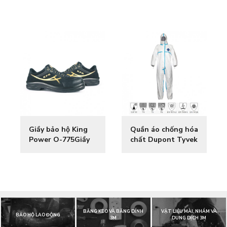
Giầy bảo hộ King
Quần áo chống hóa
Power O-775Giầy
chất Dupont Tyvek
bảo hộ King Power
600 PlusQuần áo
O-775
chống hóa chất
Dupont Tyvek 600
Plus
BĂNG KEO VÀ BĂNG DÍNH
VẬT LIỆU MÀI, NHÁM VÀ
BẢO HỘ LAO ĐỘNG
3M
DUNG DỊCH 3M