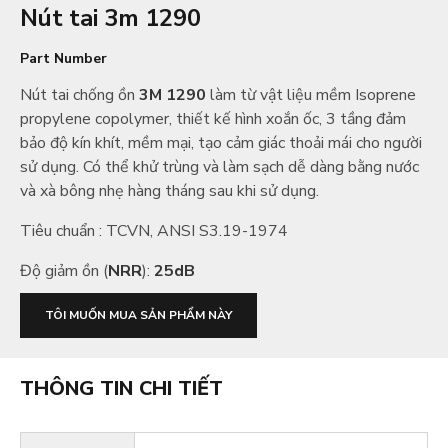
Nút tai 3m 1290
Part Number
Nút tai chống ồn
3M 1290
làm từ vật liệu mềm Isoprene
propylene copolymer, thiết kế hình xoắn ốc, 3 tầng đảm
bảo độ kín khít, mềm mại, tạo cảm giác thoải mái cho người
sử dụng. Có thể khử trùng và làm sạch dễ dàng bằng nước
và xà bông nhẹ hàng tháng sau khi sử dụng.
Tiêu chuẩn : TCVN, ANSI S3.19-1974
Độ giảm ồn (
NRR
):
25dB
TÔI MUỐN MUA SẢN PHẨM NÀY
THÔNG TIN CHI TIẾT