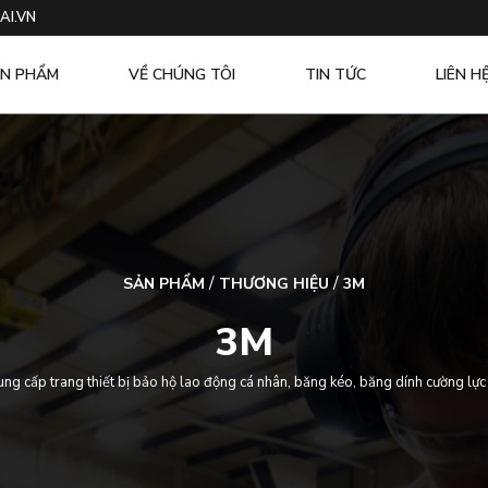
AI.VN
N PHẨM
VỀ CHÚNG TÔI
TIN TỨC
LIÊN H
/
/
SẢN PHẨM
THƯƠNG HIỆU
3M
3M
ng cấp trang thiết bị bảo hộ lao động cá nhân, băng kéo, băng dính cường lự