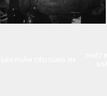
THIẾT B
SẢN PHẨM TIÊU DÙNG 3M
SOÁ