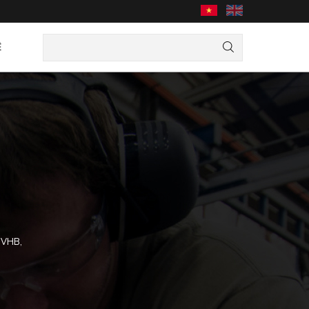
Ệ
c VHB,