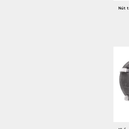
Nút t