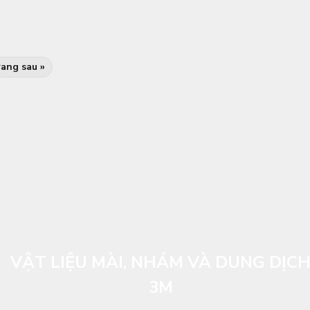
ang sau »
VẬT LIỆU MÀI, NHÁM VÀ DUNG DỊC
3M