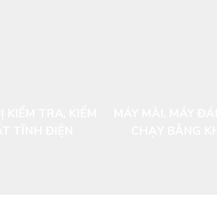
Ị KIỂM TRA, KIỂM
MÁY MÀI, MÁY Đ
T TĨNH ĐIỆN
CHẠY BẰNG KH