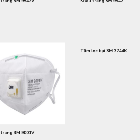
 trang 3M 9542V
Khẩu trang 3M 9542
Tấm lọc bụi 3M 3744K
 trang 3M 9001V