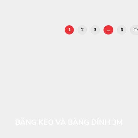
1
2
3
…
6
Tr
BĂNG KEO VÀ BĂNG DÍNH 3M