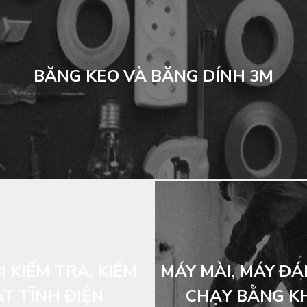
BĂNG KEO VÀ BĂNG DÍNH 3M
Ị KIỂM TRA, KIỂM
MÁY MÀI, MÁY Đ
T TĨNH ĐIỆN
CHẠY BẰNG KH