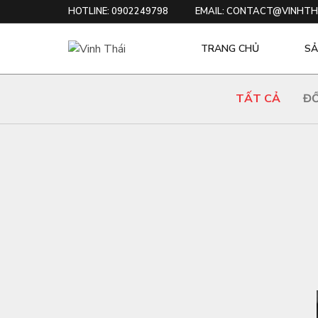
HOTLINE: 0902249798
EMAIL: CONTACT@VINHTH
TRANG CHỦ
SẢ
TẤT CẢ
ĐỐ