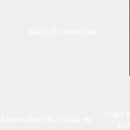
BẢO HỘ LAO ĐỘNG
THIẾT B
SẢN PHẨM TIÊU DÙNG 3M
SOÁ