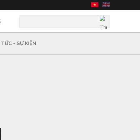
Ệ
 TỨC - SỰ KIỆN