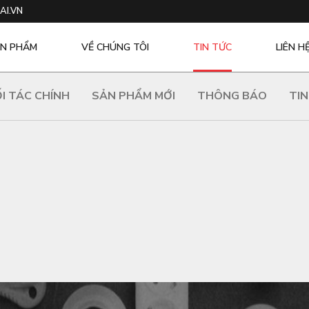
AI.VN
N PHẨM
VỀ CHÚNG TÔI
TIN TỨC
LIÊN H
I TÁC CHÍNH
SẢN PHẨM MỚI
THÔNG BÁO
TIN