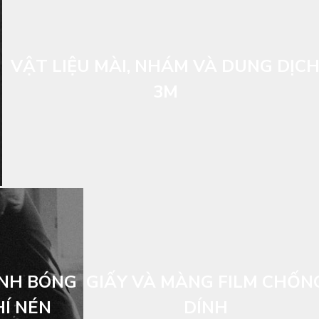
VẬT LIỆU MÀI, NHÁM VÀ DUNG DỊC
3M
ÁNH BÓNG
GIẤY VÀ MÀNG FILM CHỐN
Í NÉN
DÍNH