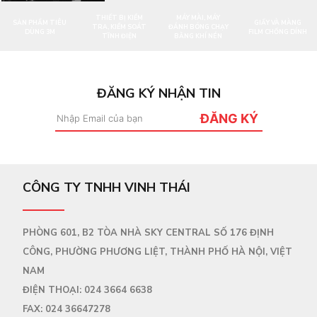
THIẾT BỊ KIỂM
MÁY MÀI, MÁY
SẢN PHẨM TIÊU
GIẤY VÀ MÀNG
TRA, KIỂM SOÁT
ĐÁNH BÓNG CHẠY
DÙNG 3M
FILM CHỐNG DÍNH
TĨNH ĐIỆN
BẰNG KHÍ NÉN
ĐĂNG KÝ NHẬN TIN
ĐĂNG KÝ
CÔNG TY TNHH VINH THÁI
PHÒNG 601, B2 TÒA NHÀ SKY CENTRAL SỐ 176 ĐỊNH
CÔNG, PHƯỜNG PHƯƠNG LIỆT, THÀNH PHỐ HÀ NỘI, VIỆT
NAM
ĐIỆN THOẠI:
024 3664 6638
FAX:
024 36647278