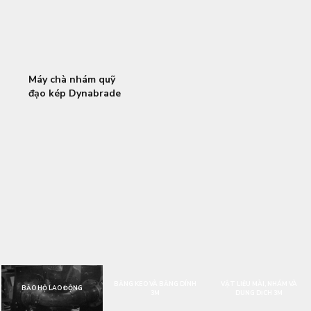
Máy chà nhám quỹ
đạo kép Dynabrade
58430 (5in~127mm)
BĂNG KEO VÀ BĂNG DÍNH
VẬT LIỆU MÀI, NHÁM VÀ
BẢO HỘ LAO ĐỘNG
3M
DUNG DỊCH 3M