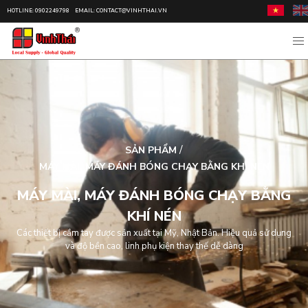
HOTLINE: 0902249798
EMAIL: CONTACT@VINHTHAI.VN
/
SẢN PHẨM
MÁY MÀI, MÁY ĐÁNH BÓNG CHẠY BẰNG KHÍ NÉN
MÁY MÀI, MÁY ĐÁNH BÓNG CHẠY BẰNG
KHÍ NÉN
Các thiết bị cầm tay được sản xuất tại Mỹ, Nhật Bản. Hiệu quả sử dụng
và độ bền cao, linh phụ kiện thay thế dễ dàng