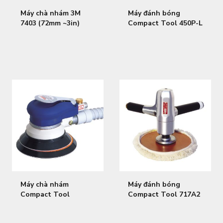
Máy chà nhám 3M
Máy đánh bóng
7403 (72mm ~3in)
Compact Tool 450P-L
(∅45 ＆ ∅72)
Máy chà nhám
Máy đánh bóng
Compact Tool
Compact Tool 717A2
914B2D (∅123)
(Φ180)