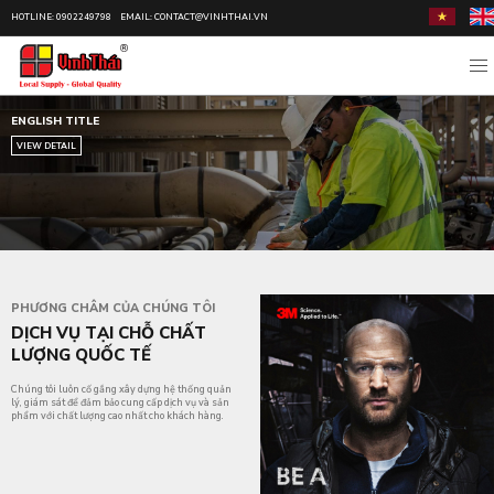
HOTLINE: 0902249798
EMAIL: CONTACT@VINHTHAI.VN
ENGLISH TITLE
VIEW DETAIL
PHƯƠNG CHÂM CỦA CHÚNG TÔI
DỊCH VỤ TẠI CHỖ CHẤT
LƯỢNG QUỐC TẾ
Chúng tôi luôn cố gắng xây dựng hệ thống quản
lý, giám sát để đảm bảo cung cấp dịch vụ và sản
phẩm với chất lượng cao nhất cho khách hàng.