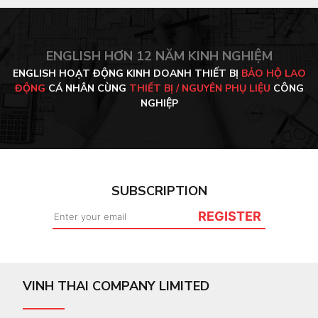
ENGLISH HƠN 12 NĂM KINH NGHIỆM
ENGLISH HOẠT ĐỘNG KINH DOANH THIẾT BỊ
BẢO HỘ LAO
ĐỘNG
CÁ NHÂN CÙNG
THIẾT BỊ / NGUYÊN PHỤ LIỆU
CÔNG
NGHIỆP
SUBSCRIPTION
REGISTER
VINH THAI COMPANY LIMITED