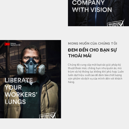
MONG MUỐN CỦA CHÚNG TÔI
ĐEM ĐẾN CHO BẠN SỰ
THOẢI MÁI
Chúng tôi cung cấp một loạt các giải pháp kỹ
thuật thoải mái, chẳng hạn như quần áo, mũ
trùm và hệ thống lọc không khí phù hợp. Luôn
luôn đạt hiệu suất cao để đảm bảo chất lượng
sản phẩm và dịch vụ của mình đến với khách
hàng.